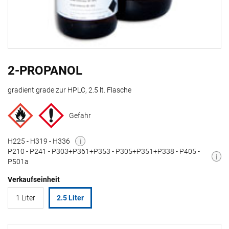
2-PROPANOL
gradient grade zur HPLC, 2.5 lt. Flasche
Gefahr
H225 - H319 - H336
i
P210 - P241 - P303+P361+P353 - P305+P351+P338 - P405 -
i
P501a
Verkaufseinheit
1 Liter
2.5 Liter