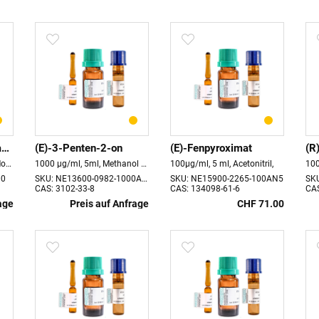
(2s)-2-Methoxypropanol
(E)-3-Penten-2-on
(E)-Fenpyroximat
(R
5000 mg Haltbarkeit 24 Monate store at 4°C
1000 µg/ml, 5ml, Methanol Haltbarkeit 18 Monate
100µg/ml, 5 ml, Acetonitril,
100
00
SKU: NE13600-0982-1000AN5
SKU: NE15900-2265-100AN5
SK
CAS: 3102-33-8
CAS: 134098-61-6
CAS
age
Preis auf Anfrage
CHF 71.00