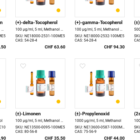
en
(+)-delta-Tocopherol
(+)-gamma-Tocopherol
(±
100 µg/ml, 5 ml, Methanol Haltbarkeit 18 Monate
100 µg/ml, 5 ml, Methanol Haltbarkeit: 18 Monate store at -20°C
100 µg/ml, 5 ml, Methanol Haltbarkeit: 18 Monate store at -20°C
ME5
SKU: NE18000-2531-100ME5
SKU: NE18000-2532-100ME5
SK
CAS: 54-28-4
CAS: 54-28-4
CAS
.50
CHF 63.60
CHF 94.30
(±)-Limonen
(±)-Propylenoxid
ol
100 µg/ml, 5 ml, Methanol Haltbarkeit 18 Monate
1000 µg/ml, 5 ml, Methanol
E10
SKU: NE13500-0095-100ME5
SKU: NE13600-0587-1000ME5
SK
CAS: 80-56-8
CAS: 75-56-9
CAS
.90
CHF 35.50
CHF 44.00