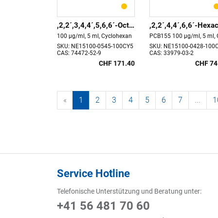
,2,2´,3,4,4´,5,6,6´-Octachloro
100 µg/ml, 5 ml, Cyclohexan
SKU: NE15100-0545-100CY5
SKU: NE15100-0428-100
CAS: 74472-52-9
CAS: 33979-03-2
CHF 171.40
CHF 74
«
1
2
3
4
5
6
7
...
1
Service Hotline
Telefonische Unterstützung und Beratung unter:
+41 56 481 70 60