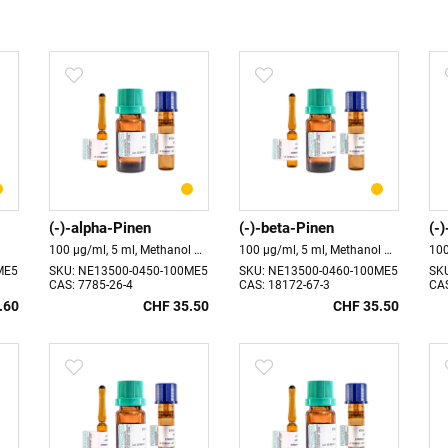
(-)-alpha-Pinen
(-)-beta-Pinen
(-
l
100 µg/ml, 5 ml, Methanol Haltbarkeit 18 Monate
100 µg/ml, 5 ml, Methanol Haltbarkeit 18 Monate
100
ME5
SKU: NE13500-0450-100ME5
SKU: NE13500-0460-100ME5
SK
CAS: 7785-26-4
CAS: 18172-67-3
CAS
.60
CHF 35.50
CHF 35.50