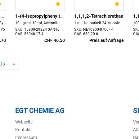
,2,2´,4,4´,6,6´-Hexachlorobiph
1-(4-Isopropylphenyl)-harnstoff
1,1,1,2-Tetrachlorethan
1,
PCB155 100 µg/ml, 5 ml, Cyclohexan
10 µg/ml, 10 ml, Acetonitril
1 ml Haltbarkeit 24 Monate store at 4°C
CY5
SKU: 15900-2922-10AN10
SKU: NE10900-0700F-1
SK
CAS: 56046-17-4
CAS: 630-20-6
CAS
.70
CHF 46.50
Preis auf Anfrage
05
»
EGT CHEMIE AG
S
Webseite
Ve
Kontakt
AG
Impressum
Da