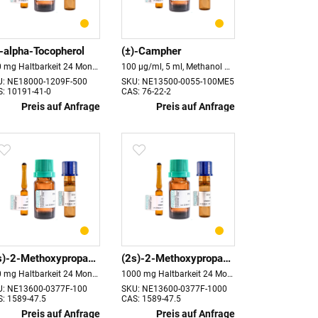
)-alpha-Tocopherol
(±)-Campher
500 mg Haltbarkeit 24 Monate
100 µg/ml, 5 ml, Methanol Haltbarkeit 18 Monate
U: NE18000-1209F-500
SKU: NE13500-0055-100ME5
: 10191-41-0
CAS: 76-22-2
Preis auf Anfrage
Preis auf Anfrage
(2s)-2-Methoxypropanol
(2s)-2-Methoxypropanol
100 mg Haltbarkeit 24 Monate store at 4°C
1000 mg Haltbarkeit 24 Monate store at 4°C
U: NE13600-0377F-100
SKU: NE13600-0377F-1000
: 1589-47.5
CAS: 1589-47.5
Preis auf Anfrage
Preis auf Anfrage