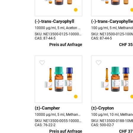
(-)-trans-Caryophyll
(-)-trans-Caryophyll
10000 µg/ml, 5 ml, Aceton Haltbarkeit 18 Monate
SKU: NE13500-0125-10000AC5
SKU: NE13500-0125-100
CAS: 87-44-5
CAS: 87-44-5
Preis auf Anfrage
CHF 35
(±)-Campher
(±)-Crypton
10000 µg/ml, 5 ml, Methanol Haltbarkeit 18 Monate
100 µg/ml, 10 ml, Methan
SKU: NE13500-0055-10000ME5
SKU: NE13500-0188-10M
CAS: 76-22-2
CAS: 500-02-7
Preis auf Anfrage
CHF 37