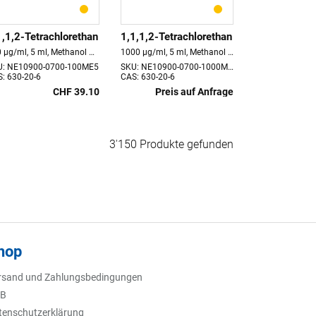
1,1,2-Tetrachlorethan
1,1,1,2-Tetrachlorethan
100 µg/ml, 5 ml, Methanol Haltbarkeit 18 Monate store at 4°C
1000 µg/ml, 5 ml, Methanol Haltbarkeit 18 Monate store at 4°C
U: NE10900-0700-100ME5
SKU: NE10900-0700-1000ME5
: 630-20-6
CAS: 630-20-6
CHF 39.10
Preis auf Anfrage
3'150 Produkte gefunden
hop
rsand und Zahlungsbedingungen
B
tenschutzerklärung