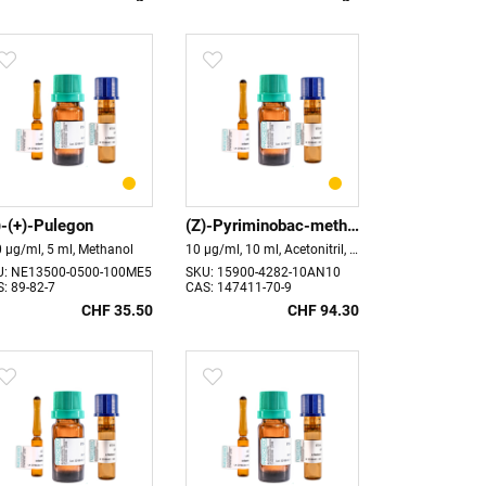
)-(+)-Pulegon
(Z)-Pyriminobac-methyl
 µg/ml, 5 ml, Methanol
10 µg/ml, 10 ml, Acetonitril, Haltbarkeit 18 Monate
U: NE13500-0500-100ME5
SKU: 15900-4282-10AN10
: 89-82-7
CAS: 147411-70-9
CHF 35.50
CHF 94.30