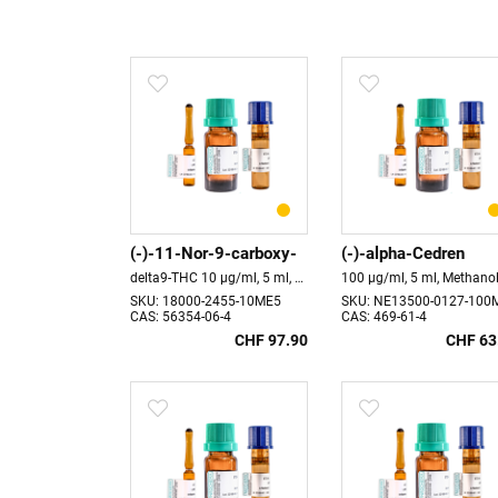
(-)-11-Nor-9-carboxy-
(-)-alpha-Cedren
delta9-THC 10 µg/ml, 5 ml, Methanol Haltbarkeit 18 Monate
100 µg/ml, 5 ml, Methano
SKU: 18000-2455-10ME5
SKU: NE13500-0127-100
CAS: 56354-06-4
CAS: 469-61-4
CHF 97.90
CHF 63