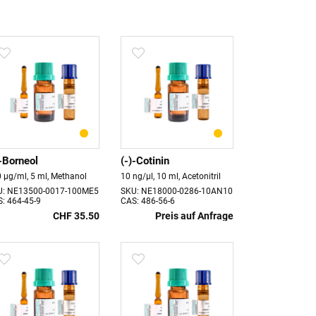
)-Borneol
(-)-Cotinin
 µg/ml, 5 ml, Methanol
10 ng/µl, 10 ml, Acetonitril
U: NE13500-0017-100ME5
SKU: NE18000-0286-10AN10
: 464-45-9
CAS: 486-56-6
CHF 35.50
Preis auf Anfrage