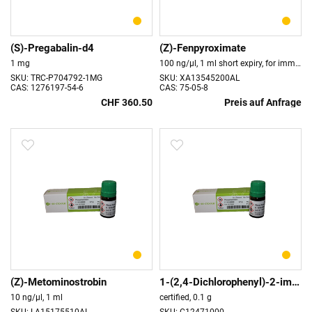
(S)-Pregabalin-d4
(Z)-Fenpyroximate
1 mg
100 ng/µl, 1 ml short expiry, for immediate use only
SKU: TRC-P704792-1MG
SKU: XA13545200AL
CAS: 1276197-54-6
CAS: 75-05-8
CHF 360.50
Preis auf Anfrage
(Z)-Metominostrobin
1-(2,4-Dichlorophenyl)-2-imidazol-1-yl
10 ng/µl, 1 ml
certified, 0.1 g