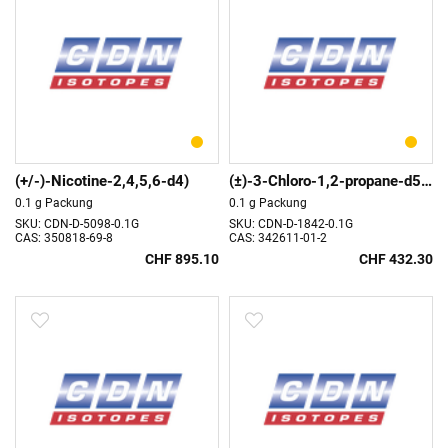
(+/-)-Nicotine-2,4,5,6-d4)
(±)-3-Chloro-1,2-propane-d5-diol
0.1 g Packung
0.1 g Packung
SKU: CDN-D-5098-0.1G
SKU: CDN-D-1842-0.1G
CAS: 350818-69-8
CAS: 342611-01-2
CHF 895.10
CHF 432.30