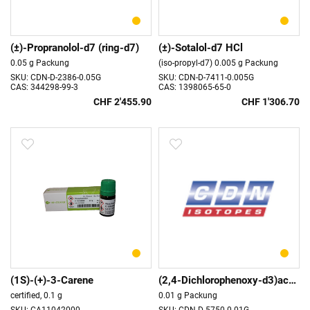
(±)-Propranolol-d7 (ring-d7)
(±)-Sotalol-d7 HCl
0.05 g Packung
(iso-propyl-d7) 0.005 g Packung
SKU: CDN-D-2386-0.05G
SKU: CDN-D-7411-0.005G
CAS: 344298-99-3
CAS: 1398065-65-0
CHF 2'455.90
CHF 1'306.70
(1S)-(+)-3-Carene
(2,4-Dichlorophenoxy-d3)acetic Acid
certified, 0.1 g
0.01 g Packung