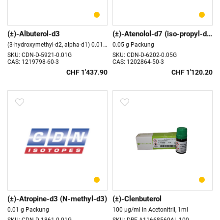
(±)-Albuterol-d3
(±)-Atenolol-d7 (iso-propyl-d7)
(3-hydroxymethyl-d2, alpha-d1) 0.01 g Packung
0.05 g Packung
SKU: CDN-D-5921-0.01G
SKU: CDN-D-6202-0.05G
CAS: 1219798-60-3
CAS: 1202864-50-3
CHF 1'437.90
CHF 1'120.20
(±)-Atropine-d3 (N-methyl-d3)
(±)-Clenbuterol
0.01 g Packung
100 µg/ml in Acetonitril, 1ml