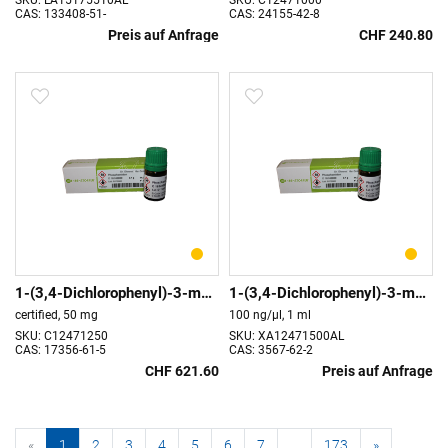
SKU: LA15175510AL
SKU: C12471000
CAS: 133408-51-
CAS: 24155-42-8
Preis auf Anfrage
CHF 240.80
1-(3,4-Dichlorophenyl)-3-methoxyurea
1-(3,4-Dichlorophenyl)-3-methyl urea
certified, 50 mg
100 ng/µl, 1 ml
SKU: C12471250
SKU: XA12471500AL
CAS: 17356-61-5
CAS: 3567-62-2
CHF 621.60
Preis auf Anfrage
«
1
2
3
4
5
6
7
...
173
»