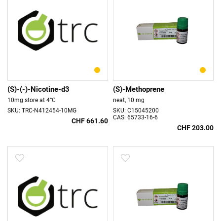
(S)-(-)-Nicotine-d3
(S)-Methoprene
10mg store at 4°C
neat, 10 mg
SKU: TRC-N412454-10MG
SKU: C15045200
CAS: 65733-16-6
CHF 661.60
CHF 203.00