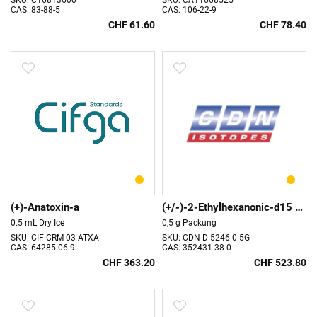
SKU: C16813600
SKU: CA11668525
CAS: 83-88-5
CAS: 106-22-9
CHF 61.60
CHF 78.40
(+)-Anatoxin-a
(+/-)-2-Ethylhexanonic-d15 Acid
0.5 mL Dry Ice
0,5 g Packung
SKU: CIF-CRM-03-ATXA
SKU: CDN-D-5246-0.5G
CAS: 64285-06-9
CAS: 352431-38-0
CHF 363.20
CHF 523.80