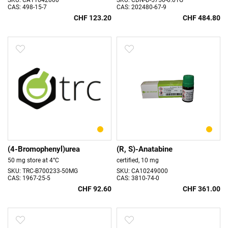
SKU: CA11042000
SKU: CDN-D-5750-0.01G
CAS: 498-15-7
CAS: 202480-67-9
CHF 123.20
CHF 484.80
(4-Bromophenyl)urea
(R, S)-Anatabine
50 mg store at 4°C
certified, 10 mg
SKU: TRC-B700233-50MG
SKU: CA10249000
CAS: 1967-25-5
CAS: 3810-74-0
CHF 92.60
CHF 361.00