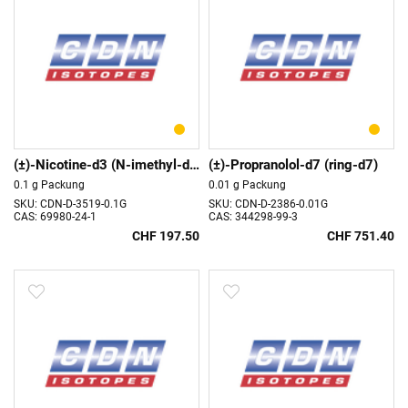
(±)-Nicotine-d3 (N-imethyl-d3)
(±)-Propranolol-d7 (ring-d7)
0.1 g Packung
0.01 g Packung
SKU: CDN-D-3519-0.1G
SKU: CDN-D-2386-0.01G
CAS: 69980-24-1
CAS: 344298-99-3
CHF 197.50
CHF 751.40