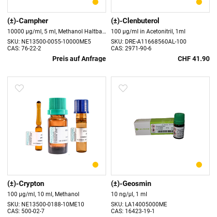
(±)-Campher
(±)-Clenbuterol
10000 µg/ml, 5 ml, Methanol Haltbarkeit 18 Monate
100 µg/ml in Acetonitril, 1ml
SKU: NE13500-0055-10000ME5
SKU: DRE-A11668560AL-100
CAS: 76-22-2
CAS: 2971-90-6
Preis auf Anfrage
CHF 41.90
(±)-Crypton
(±)-Geosmin
100 µg/ml, 10 ml, Methanol
10 ng/µl, 1 ml
SKU: NE13500-0188-10ME10
SKU: LA14005000ME
CAS: 500-02-7
CAS: 16423-19-1