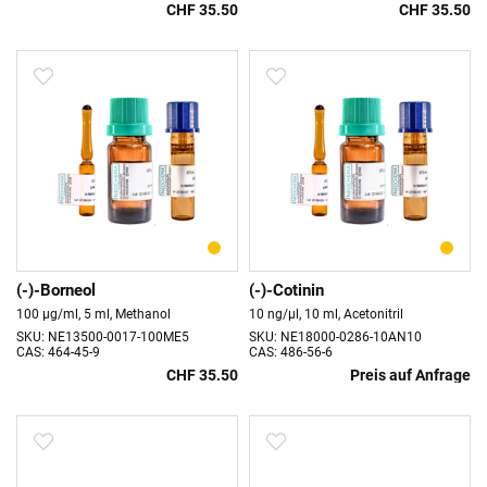
CHF 35.50
CHF 35.50
(-)-Borneol
(-)-Cotinin
100 µg/ml, 5 ml, Methanol
10 ng/µl, 10 ml, Acetonitril
SKU: NE13500-0017-100ME5
SKU: NE18000-0286-10AN10
CAS: 464-45-9
CAS: 486-56-6
CHF 35.50
Preis auf Anfrage