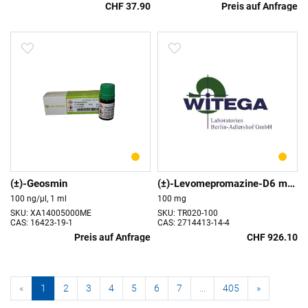
CHF 37.90
Preis auf Anfrage
(±)-Geosmin
(±)-Levomepromazine-D6 maleate
100 ng/µl, 1 ml
100 mg
SKU: XA14005000ME
SKU: TR020-100
CAS: 16423-19-1
CAS: 2714413-14-4
Preis auf Anfrage
CHF 926.10
«
1
2
3
4
5
6
7
...
405
»