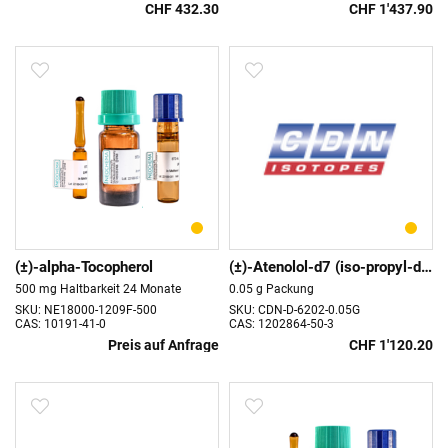
CHF 432.30
CHF 1'437.90
(±)-alpha-Tocopherol
(±)-Atenolol-d7 (iso-propyl-d7)
500 mg Haltbarkeit 24 Monate
0.05 g Packung
SKU: NE18000-1209F-500
SKU: CDN-D-6202-0.05G
CAS: 10191-41-0
CAS: 1202864-50-3
Preis auf Anfrage
CHF 1'120.20