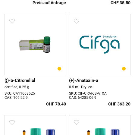
Preis auf Anfrage
CHF 35.50
(¦)-b-Citronellol
(+)-Anatoxin-a
certified, 0.25 g
0.5 mL Dry Ice
SKU: CA11668525
SKU: CIF-CRM-03-ATXA
CAS: 106-22-9
CAS: 64285-06-9
CHF 78.40
CHF 363.20