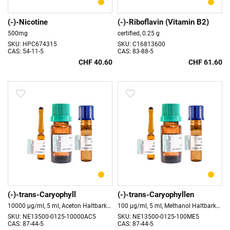
(-)-Nicotine
(-)-Riboflavin (Vitamin B2)
500mg
certified, 0.25 g
SKU: HPC674315
SKU: C16813600
CAS: 54-11-5
CAS: 83-88-5
CHF 40.60
CHF 61.60
(-)-trans-Caryophyll
(-)-trans-Caryophyllen
10000 µg/ml, 5 ml, Aceton Haltbarkeit 18 Monate
100 µg/ml, 5 ml, Methanol Haltbarkeit 18 Monate
SKU: NE13500-0125-10000AC5
SKU: NE13500-0125-100ME5
CAS: 87-44-5
CAS: 87-44-5