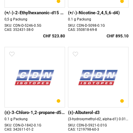
(+/-)-2-Ethylhexanonic-d15 Acid
(+/-)-Nicotine-2,4,5,6-d4)
0,5 g Packung
0.1 g Packung
SKU: CDN-D-5246-0.5G
SKU: CDN-D-5098-0.1G
CAS: 352431-38-0
CAS: 350818-69-8
CHF 523.80
CHF 895.10
(±)-3-Chloro-1,2-propane-d5-diol
(±)-Albuterol-d3
0.1 g Packung
(3-hydroxymethyl-d2, alpha-d1) 0.01 g Packung
SKU: CDN-D-1842-0.1G
SKU: CDN-D-5921-0.01G
CAS: 342611-01-2
CAS: 1219798-60-3