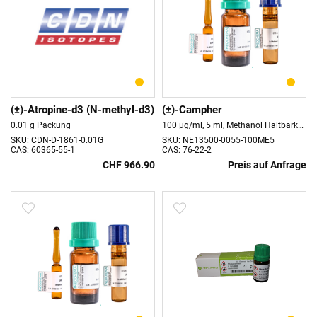
(±)-Atropine-d3 (N-methyl-d3)
(±)-Campher
0.01 g Packung
100 µg/ml, 5 ml, Methanol Haltbarkeit 18 Monate
SKU: CDN-D-1861-0.01G
SKU: NE13500-0055-100ME5
CAS: 60365-55-1
CAS: 76-22-2
CHF 966.90
Preis auf Anfrage