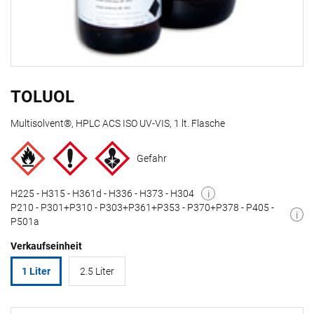
TOLUOL
Multisolvent®, HPLC ACS ISO UV-VIS, 1 lt. Flasche
Gefahr
H225 - H315 - H361d - H336 - H373 - H304
i
P210 - P301+P310 - P303+P361+P353 - P370+P378 - P405 -
i
P501a
Verkaufseinheit
1 Liter
2.5 Liter