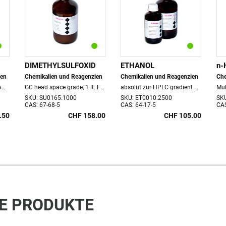
DIMETHYLSULFOXID
ETHANOL
n-
ien
Chemikalien und Reagenzien
Chemikalien und Reagenzien
Che
zur HPLC, stabilisiert mit Amylene (150 ppm), 1 lt. Flasche
GC head space grade, 1 lt. Flasche
absolut zur HPLC gradient grade, 2.5 lt. Flaschen
SKU: SU0165.1000
SKU: ET0010.2500
SK
CAS: 67-68-5
CAS: 64-17-5
CAS
.50
CHF 158.00
CHF 105.00
E PRODUKTE