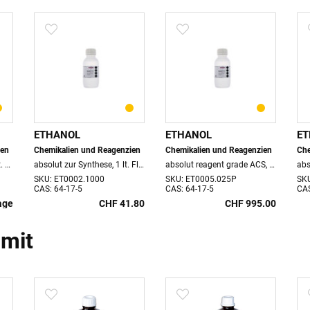
ETHANOL
ETHANOL
E
ien
Chemikalien und Reagenzien
Chemikalien und Reagenzien
Che
absolut zur Synthese, 25 lt. Kanister nur für wissenschaftliche Zwecke
absolut zur Synthese, 1 lt. Flasche
absolut reagent grade ACS, 25 lt. HDPE Kanister
SKU: ET0002.1000
SKU: ET0005.025P
SK
CAS: 64-17-5
CAS: 64-17-5
CAS
age
CHF 41.80
CHF 995.00
 mit