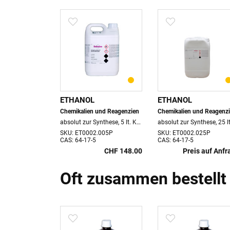
ETHANOL
ETHANOL
und Reagenzien
Chemikalien und Reagenzien
Chemikalien und Reagenz
absolut Multisolvent®, HPLC ACS ISO UV-VIS, 2.5 lt. Flasche, VOC 1.975 kg
absolut zur Synthese, 5 lt. Kanister
.2500
SKU: ET0002.005P
SKU: ET0002.025P
CAS: 64-17-5
CAS: 64-17-5
CHF 95.60
CHF 148.00
Preis auf Anfr
Oft zusammen bestellt