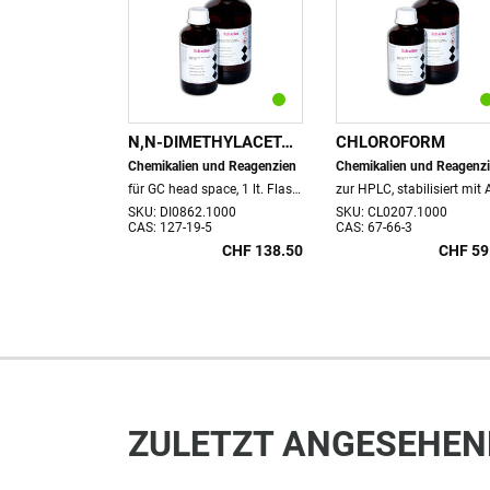
METHAN
N,N-DIMETHYLACETAMID
CHLOROFORM
und Reagenzien
Chemikalien und Reagenzien
Chemikalien und Reagenz
Multisolvent®, HPLC ACS ISO UV-VIS stabilisiert mit Amylen (50 ppm), 1 lt. Flasche, VOC 1.32 kg
für GC head space, 1 lt. Flasche
.1000
SKU: DI0862.1000
SKU: CL0207.1000
CAS: 127-19-5
CAS: 67-66-3
CHF 54.90
CHF 138.50
CHF 59
ZULETZT ANGESEHEN