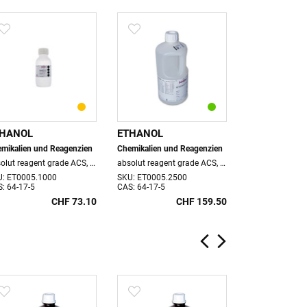
THANOL
ETHANOL
ETHANOL
mikalien und Reagenzien
Chemikalien und Reagenzien
Chemikalien un
absolut reagent grade ACS, ExpertQ®, 1 lt. Flasche
absolut reagent grade ACS, 2.5 lt. Flasche
U: ET0005.1000
SKU: ET0005.2500
SKU: ET0006.0
: 64-17-5
CAS: 64-17-5
CAS: 64-17-5
CHF 73.10
CHF 159.50