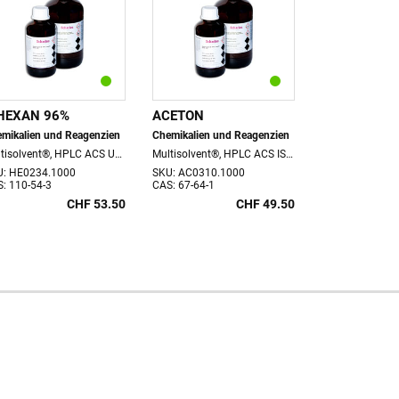
HEXAN 96%
ACETON
DICHLORME
mikalien und Reagenzien
Chemikalien und Reagenzien
Chemikalien un
Multisolvent®, HPLC ACS UV-VIS, 1 lt. Flasche
Multisolvent®, HPLC ACS ISO UV-VIS, 1 lt. Flasche, VOC 0.79 kg
U: HE0234.1000
SKU: AC0310.1000
SKU: CL0335.1
: 110-54-3
CAS: 67-64-1
CAS: 75-09-2
CHF 53.50
CHF 49.50