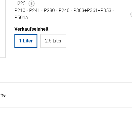
H225
i
P210 - P241 - P280 - P240 - P303+P361+P353 -
P501a
Verkaufseinheit
1 Liter
2.5 Liter
che