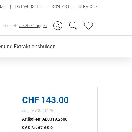
OME
EGT WEBSEITE
KONTAKT
SERVICE
ngemeldet -
Jetzt einloggen
ter und Extraktionshülsen
CHF 143.00
zzgl. MwSt. 8.1 %
Artikel-Nr: AL0319.2500
CAS-Nr: 67-63-0