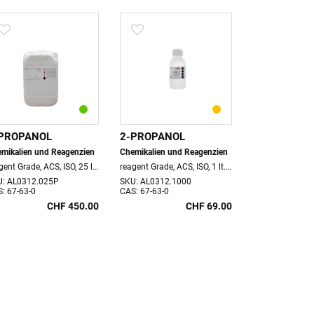
PROPANOL
2-PROPANOL
2-PROPANO
mikalien und Reagenzien
Chemikalien und Reagenzien
Chemikalien un
reagent Grade, ACS, ISO, 25 lt. Kanister, VOC: 19.5 kg
reagent Grade, ACS, ISO, 1 lt. Flasche
U: AL0312.025P
SKU: AL0312.1000
SKU: AL0312.2
: 67-63-0
CAS: 67-63-0
CAS: 67-63-0
CHF 450.00
CHF 69.00