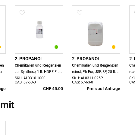
2-PROPANOL
2-PROPANOL
2-
ien
Chemikalien und Reagenzien
Chemikalien und Reagenzien
Che
er
zur Synthese, 1 lt. HDPE Flasche
reinst, Ph Eur, USP, BP, 25 lt. Kanister
SKU: AL0310.1000
SKU: AL0311.025P
SK
CAS: 67-63-0
CAS: 67-63-0
CAS
age
CHF 45.00
Preis auf Anfrage
 mit