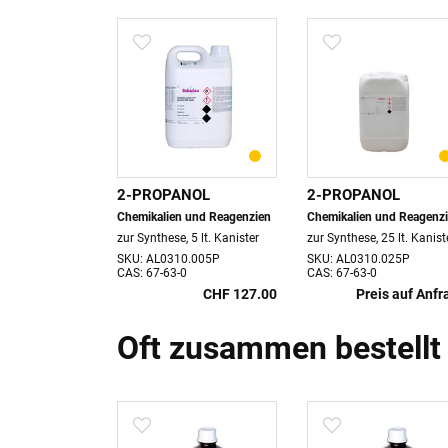
NOL
2-PROPANOL
2-PROPANOL
und Reagenzien
Chemikalien und Reagenzien
Chemikalien und Reagenz
 Flasche
zur Synthese, 5 lt. Kanister
zur Synthese, 25 lt. Kanist
.2500
SKU: AL0310.005P
SKU: AL0310.025P
CAS: 67-63-0
CAS: 67-63-0
CHF 206.00
CHF 127.00
Preis auf Anfr
Oft zusammen bestellt