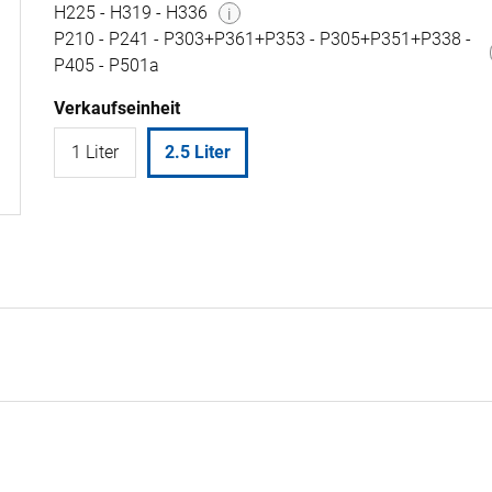
H225 - H319 - H336
i
P210 - P241 - P303+P361+P353 - P305+P351+P338 -
P405 - P501a
Verkaufseinheit
1 Liter
2.5 Liter