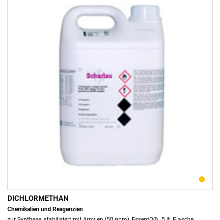
DICHLORMETHAN
Chemikalien und Reagenzien
zur Synthese, stabilisiert mit Amylen (50 ppm), EssentQ® , 5 lt. Flasche