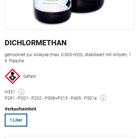
DICHLORMETHAN
getrocknet zur Analyse (max. 0.005 H2O), stabilisiert mit Amylen, 1
lt. Flasche
Gefahr
H351
i
P281 - P201 - P202 - P308+P313 - P405 - P501a
i
Verkaufseinheit
1 Liter