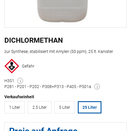
DICHLORMETHAN
zur Synthese, stabilisiert mit Amylen (50 ppm), 25 lt. Kanister
Gefahr
H351
i
P281 - P201 - P202 - P308+P313 - P405 - P501a
i
Verkaufseinheit
1 Liter
2.5 Liter
5 Liter
25 Liter