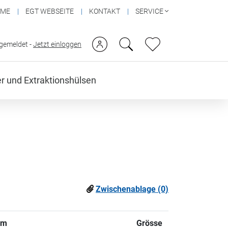
OME
EGT WEBSEITE
KONTAKT
SERVICE
ngemeldet -
Jetzt einloggen
ter und Extraktionshülsen
Zwischenablage (0)
um
Grösse