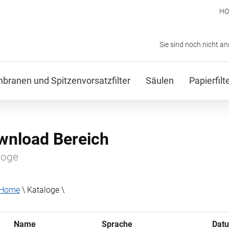
H
Sie sind noch nicht a
ranen und Spitzenvorsatzfilter
Säulen
Papierfil
wnload Bereich
loge
Home
\ Kataloge \
Name
Sprache
Dat