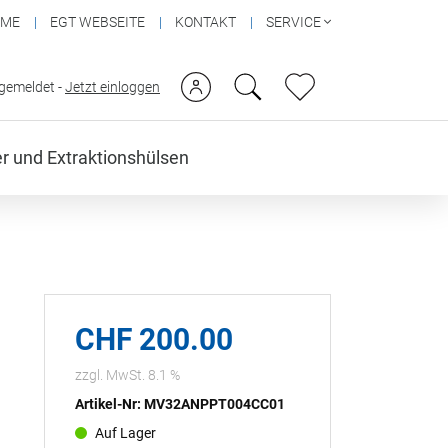
OME
EGT WEBSEITE
KONTAKT
SERVICE
ngemeldet -
Jetzt einloggen
ter und Extraktionshülsen
CHF 200.00
zzgl. MwSt. 8.1 %
Artikel-Nr: MV32ANPPT004CC01
Auf Lager