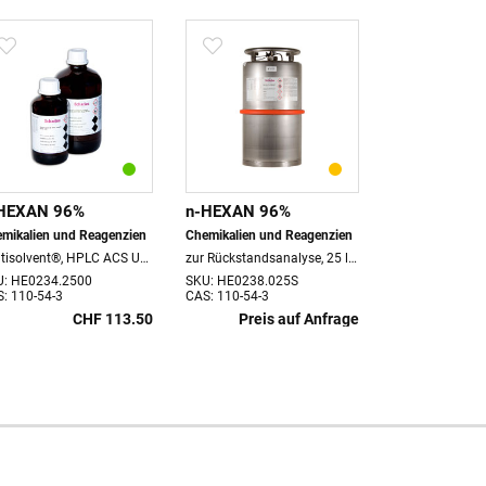
HEXAN 96%
n-HEXAN 96%
n-HEXAN 9
mikalien und Reagenzien
Chemikalien und Reagenzien
Chemikalien un
Multisolvent®, HPLC ACS UV-VIS, 2.5 lt. Flasche, VOC 1.65 kg
zur Rückstandsanalyse, 25 lt. Edelstahlfass
U: HE0234.2500
SKU: HE0238.025S
SKU: HE0238.1
: 110-54-3
CAS: 110-54-3
CAS: 110-54-3
CHF 113.50
Preis auf Anfrage