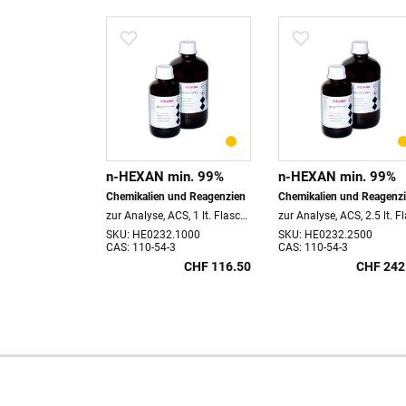
99%
n-HEXAN min. 99%
n-HEXAN min. 99%
und Reagenzien
Chemikalien und Reagenzien
Chemikalien und Reagenz
.5 lt. Flasche
zur Analyse, ACS, 1 lt. Flasche
.2500
SKU: HE0232.1000
SKU: HE0232.2500
3
CAS: 110-54-3
CAS: 110-54-3
CHF 290.00
CHF 116.50
CHF 242