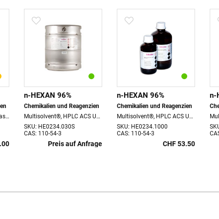
n-HEXAN 96%
n-HEXAN 96%
n-
ien
Chemikalien und Reagenzien
Chemikalien und Reagenzien
Che
zur Analyse, ACS, 2.5 lt. Flasche
Multisolvent®, HPLC ACS UV-VIS, 30 lt. Edelstahlfass
Multisolvent®, HPLC ACS UV-VIS, 1 lt. Flasche
SKU: HE0234.030S
SKU: HE0234.1000
SK
CAS: 110-54-3
CAS: 110-54-3
CAS
.00
Preis auf Anfrage
CHF 53.50