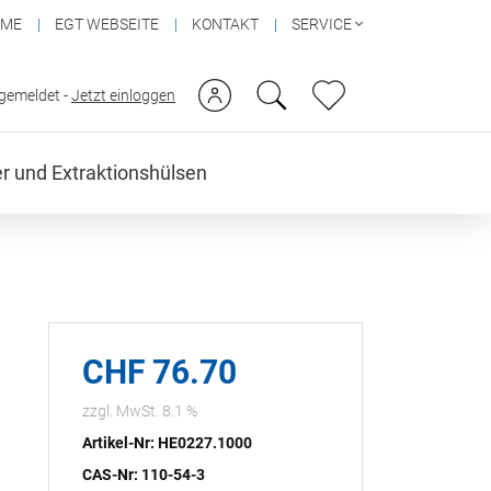
OME
EGT WEBSEITE
KONTAKT
SERVICE
ngemeldet -
Jetzt einloggen
ter und Extraktionshülsen
CHF 76.70
zzgl. MwSt. 8.1 %
Artikel-Nr: HE0227.1000
CAS-Nr: 110-54-3