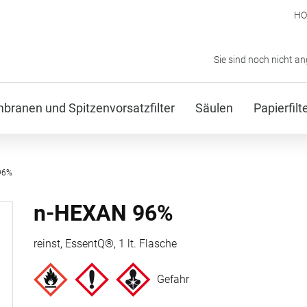
H
Sie sind noch nicht a
ranen und Spitzenvorsatzfilter
Säulen
Papierfil
96%
n-HEXAN 96%
reinst, EssentQ®, 1 lt. Flasche
Gefahr