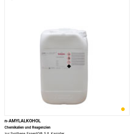
n-AMYLALKOHOL
Chemikalien und Reagenzien
zur Synthese, EssentQ®, 5 lt. Kanister