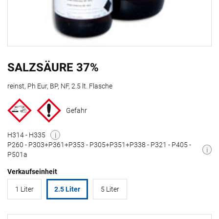
SALZSÄURE 37%
reinst, Ph Eur, BP, NF, 2.5 lt. Flasche
Gefahr
H314 - H335
i
P260 - P303+P361+P353 - P305+P351+P338 - P321 - P405 -
i
P501a
Verkaufseinheit
1 Liter
2.5 Liter
5 Liter